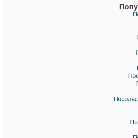
Попу
П
По
Посольс
По
П