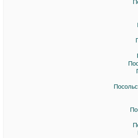
П
По
Посольс
По
П