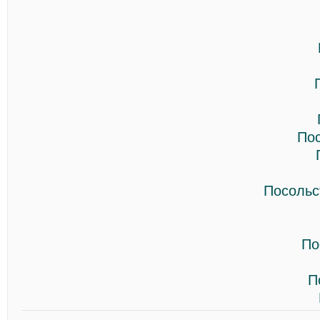
По
Посольс
По
П